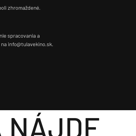
boli zhromaždené.
nie spracovania a
 na info@tulavekino.sk.
A NÁJDE