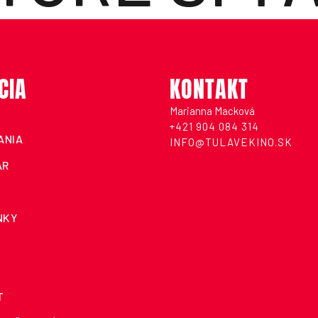
CIA
KONTAKT
Marianna Macková
+421 904 084 314
ANIA
INFO@TULAVEKINO.SK
ÁR
NKY
T