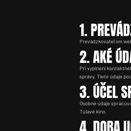
1. PREVÁ
Prevádzkovateľom webo
2. AKÉ Ú
Pri vyplnení kontaktné
správy. Tieto údaje po
3. ÚČEL 
Osobné údaje spracúva
Túlavé kino.
4. DOBA 