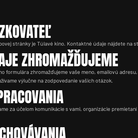
DZKOVATEĽ
vej stránky je Túlavé kino. Kontaktné údaje nájdete na 
DAJE ZHROMAŽĎUJEME
ho formulára zhromažďujeme vaše meno, emailovú adresu, t
užívame výlučne na zodpovedanie vašich otázok.
SPRACOVANIA
me za účelom komunikácie s vami, organizácie premietaní 
UCHOVÁVANIA