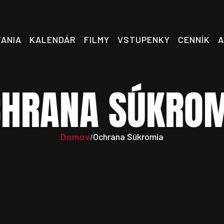
TANIA
KALENDÁR
FILMY
VSTUPENKY
CENNÍK
A
HRANA SÚKRO
Domov
Ochrana Súkromia
/